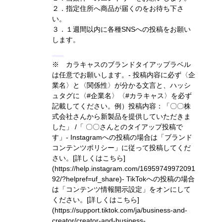
２．指定住所へ商品が届くのをお待ち下さ
い。
３．１週間以内に各種SNSへの投稿をお願い
します。
※ カラキャスのブランドタイアップラベル
は任意でお願いします。- 投稿内容に必ず〈企
業名〉と〈関係性〉が分かる文言と、ハッシ
ュタグに〈#企業名〉〈#カラキャス〉を必ず
記載してください。
例）投稿内容：「〇〇株
式会社さんから新製品を提供していただきま
した」 /「 〇〇さんとのタイアップ投稿で
す」
- Instagramへの投稿の場合は「ブランド
コンテンツポリシー」に従って投稿してくだ
さい。
[詳しくはこちら]
(https://help.instagram.com/16959749972091
92/?helpref=uf_share)
- TikTokへの投稿の場合
は「コンテンツ情報開示設定」をオンにして
ください。
[詳しくはこちら]
(https://support.tiktok.com/ja/business-and-
creator/creator-and-business-