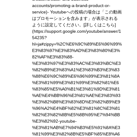
accounts/promoting-a-brand-product-or-
service)
- Youtubeへの投稿の場合は「この動画
はプロモーションを含みます」が表示される
ように設定してください。
[詳しくはこちら]
(https://support.google.com/youtube/answer/1
54235?
hl=ja#zippy=%2C%E6%9C%89%E6%96%99%
E3%83%97%E3%83%AD%E3%83%80%E3%
82%AF%E3%83%88-
%E3%83%97%E3%83%AC%E3%83%BC%E3
%82%B9%E3%83%A1%E3%83%B3%E3%83
%88%E6%9C%89%E6%96%99%E3%81%8A
%E3%81%99%E3%81%99%E3%82%81%E6
%83%85%E5%A0%B1%E3%81%9D%E3%81
%AE%E4%BB%96%E3%81%AE%E3%83%93
%E3%82%B8%E3%83%8D%E3%82%B9%E9
%96%A2%E4%BF%82%E3%81%8C%E3%81
%82%E3%82%8B%E5%8B%95%E7%94%BB
%E3%82%92-youtube-
%E3%81%AB%E7%94%B3%E5%91%8A%E3
%81%99%E3%82%8B%E5%BF%85%E8%A6