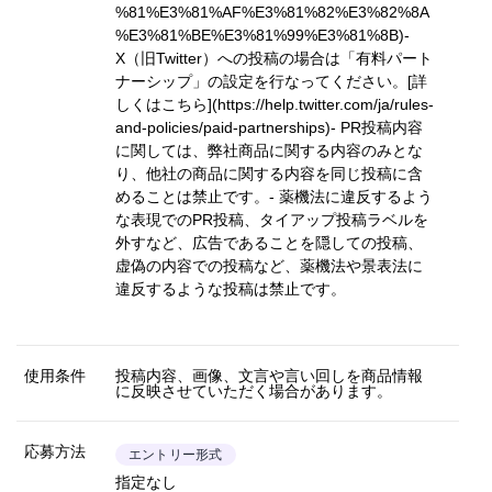
%81%E3%81%AF%E3%81%82%E3%82%8A
%E3%81%BE%E3%81%99%E3%81%8B)
-
X（旧Twitter）への投稿の場合は「有料パート
ナーシップ」の設定を行なってください。
[詳
しくはこちら](https://help.twitter.com/ja/rules-
and-policies/paid-partnerships)
- PR投稿内容
に関しては、弊社商品に関する内容のみとな
り、他社の商品に関する内容を同じ投稿に含
めることは禁止です。- 薬機法に違反するよう
な表現でのPR投稿、タイアップ投稿ラベルを
外すなど、広告であることを隠しての投稿、
虚偽の内容での投稿など、薬機法や景表法に
違反するような投稿は禁止です。
使用条件
投稿内容、画像、文言や言い回しを商品情報
に反映させていただく場合があります。
応募方法
エントリー形式
指定なし