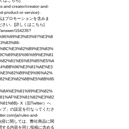
しくはこちら]
ess-and-creator/creator-and-
d-product-or-service)
-
動画はプロモーションを含みま
ださい。
[詳しくはこちら]
e/answer/154235?
6%96%99%E3%83%97%E3%8
3%83%88-
3%BC%E3%82%B9%E3%83%
9C%89%E6%96%99%E3%81
%82%81%E6%83%85%E5%A
E4%BB%96%E3%81%AE%E3
%E3%82%B9%E9%96%A2%
82%E3%82%8B%E5%8B%95
-
%8A%E3%81%99%E3%82%
81%AF%E3%81%82%E3%82
%81%8B)
- X（旧Twitter）へ
ップ」の設定を行なってくださ
er.com/ja/rules-and-
稿内容に関しては、弊社商品に関
関する内容を同じ投稿に含める