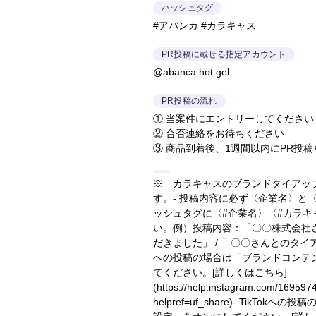
ハッシュタグ
#アバンカ #カラキャス
PR投稿に載せる指定アカウント
@abanca.hot.gel
PR投稿の流れ
① 当案件にエントリーしてください
② 合否連絡をお待ちください
③ 商品到着後、1週間以内にPR投
※ カラキャスのブランドタイアッ
す。- 投稿内容に必ず〈企業名〉と
ッシュタグに〈#企業名〉〈#カラ
い。
例）投稿内容：「〇〇株式会社
だきました」 /「 〇〇さんとのタ
への投稿の場合は「ブランドコンテ
てください。
[詳しくはこちら]
(https://help.instagram.com/16959
helpref=uf_share)
- TikTokへの