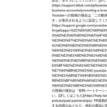
設定」をオンにしてください。
[詳
(https://support.tiktok.com/ja/busin
business-accounts/promoting-a-bran
Youtubeへの投稿の場合は「この
す」が表示されるように設定してく
(https://support.google.com/youtub
hl=ja#zippy=%2C%E6%9C%89%E
3%AD%E3%83%80%E3%82%AF%E
%E3%83%97%E3%83%AC%E3%8
A1%E3%83%B3%E3%83%88%E6%
%8A%E3%81%99%E3%81%99%E3
0%B1%E3%81%9D%E3%81%AE%
%83%93%E3%82%B8%E3%83%8D
E4%BF%82%E3%81%8C%E3%81%
%E7%94%BB%E3%82%92-youtube
%E3%81%AB%E7%94%B3%E5%91
8B%E5%BF%85%E8%A6%81%E3%
%8A%E3%81%BE%E3%81%99%E3
の投稿の場合は「有料パートナーシ
い。
[詳しくはこちら](https://help.twitt
policies/paid-partnerships)
- PR投
する内容のみとなり、他社の商品に