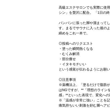
高級エステサロンでも実際に使
シン」を贅沢に配合。 「1日の
パンパンに張った脚や溜まって
す。まるでサウナに入った後の
締めをこれ一本で。
◎投稿へのリクエスト
・塗った瞬間熱くなる
・むくみ解消
・部分痩せ
・イタキモチいい
という感覚が伝わるようにお願
◎注意事項
※薬機法上、「塗るだけで脂肪
はNGですが、**「理想のライ
感」**といった表現で、変化へ
※「温感が非常に強い」ことを
痛気持ちいい刺激を好む層へア