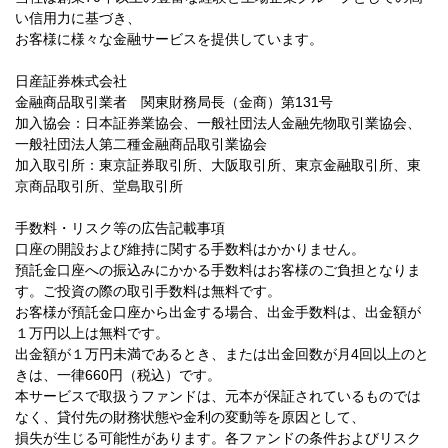
い信用力に基づき、
お客様に様々な金融サービスを提供しています。
日産証券株式会社
金融商品取引業者 関東財務局長（金商）第131号
加入協会：日本証券業協会、一般社団法人金融先物取引業協会、
一般社団法人第二種金融商品取引業協会
加入取引所：東京証券取引所、大阪取引所、東京金融取引所、東
京商品取引所、堂島取引所
手数料・リスク等の広告記載事項
口座の開設および維持に関する手数料はかかりません。
預託金口座への振込みにかかる手数料はお客様のご負担となりま
す。ご投資の際の取引手数料は無料です。
お客様が預託金口座から出金する場合、出金手数料は、出金額が
１万円以上は無料です。
出金額が１万円未満であるとき、または出金回数が月4回以上のと
きは、一律660円（税込）です。
本サービスで取扱うファンドは、元本が保証されているものでは
なく、貸付先の財務状態や金利の変動等を原因として、
損失が生じる可能性があります。各ファンドの条件およびリスク