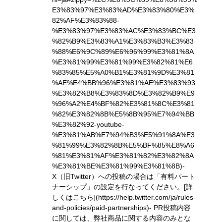
E3%83%97%E3%83%AD%E3%83%80%E3%
82%AF%E3%83%88-
%E3%83%97%E3%83%AC%E3%83%BC%E3
%82%B9%E3%83%A1%E3%83%B3%E3%83
%88%E6%9C%89%E6%96%99%E3%81%8A
%E3%81%99%E3%81%99%E3%82%81%E6
%83%85%E5%A0%B1%E3%81%9D%E3%81
%AE%E4%BB%96%E3%81%AE%E3%83%93
%E3%82%B8%E3%83%8D%E3%82%B9%E9
%96%A2%E4%BF%82%E3%81%8C%E3%81
%82%E3%82%8B%E5%8B%95%E7%94%BB
%E3%82%92-youtube-
%E3%81%AB%E7%94%B3%E5%91%8A%E3
%81%99%E3%82%8B%E5%BF%85%E8%A6
%81%E3%81%AF%E3%81%82%E3%82%8A
%E3%81%BE%E3%81%99%E3%81%8B)
-
X（旧Twitter）への投稿の場合は「有料パート
ナーシップ」の設定を行なってください。
[詳
しくはこちら](https://help.twitter.com/ja/rules-
and-policies/paid-partnerships)
- PR投稿内容
に関しては、弊社商品に関する内容のみとな