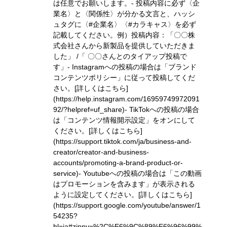
は任意でお願いします。- 投稿内容に必ず〈企
業名〉と〈関係性〉が分かる文言と、ハッシ
ュタグに〈#企業名〉〈#カラキャス〉を必ず
記載してください。
例）投稿内容：「〇〇株
式会社さんから新製品を提供していただきま
した」 /「 〇〇さんとのタイアップ投稿で
す」
- Instagramへの投稿の場合は「ブランド
コンテンツポリシー」に従って投稿してくだ
さい。
[詳しくはこちら]
(https://help.instagram.com/16959749972091
92/?helpref=uf_share)
- TikTokへの投稿の場合
は「コンテンツ情報開示設定」をオンにして
ください。
[詳しくはこちら]
(https://support.tiktok.com/ja/business-and-
creator/creator-and-business-
accounts/promoting-a-brand-product-or-
service)
- Youtubeへの投稿の場合は「この動画
はプロモーションを含みます」が表示される
ように設定してください。
[詳しくはこちら]
(https://support.google.com/youtube/answer/1
54235?
hl=ja#zippy=%2C%E6%9C%89%E6%96%99%