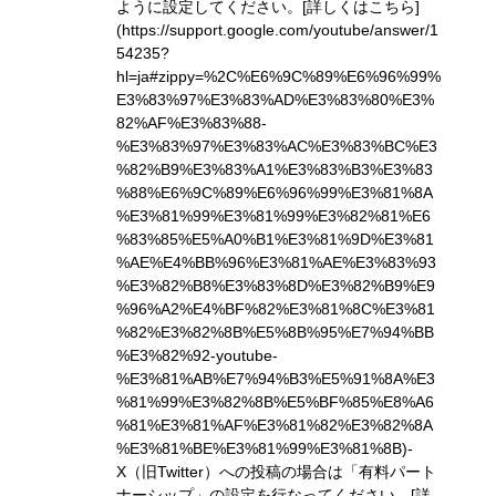
ように設定してください。
[詳しくはこちら]
(https://support.google.com/youtube/answer/1
54235?
hl=ja#zippy=%2C%E6%9C%89%E6%96%99%
E3%83%97%E3%83%AD%E3%83%80%E3%
82%AF%E3%83%88-
%E3%83%97%E3%83%AC%E3%83%BC%E3
%82%B9%E3%83%A1%E3%83%B3%E3%83
%88%E6%9C%89%E6%96%99%E3%81%8A
%E3%81%99%E3%81%99%E3%82%81%E6
%83%85%E5%A0%B1%E3%81%9D%E3%81
%AE%E4%BB%96%E3%81%AE%E3%83%93
%E3%82%B8%E3%83%8D%E3%82%B9%E9
%96%A2%E4%BF%82%E3%81%8C%E3%81
%82%E3%82%8B%E5%8B%95%E7%94%BB
%E3%82%92-youtube-
%E3%81%AB%E7%94%B3%E5%91%8A%E3
%81%99%E3%82%8B%E5%BF%85%E8%A6
%81%E3%81%AF%E3%81%82%E3%82%8A
%E3%81%BE%E3%81%99%E3%81%8B)
-
X（旧Twitter）への投稿の場合は「有料パート
ナーシップ」の設定を行なってください。
[詳