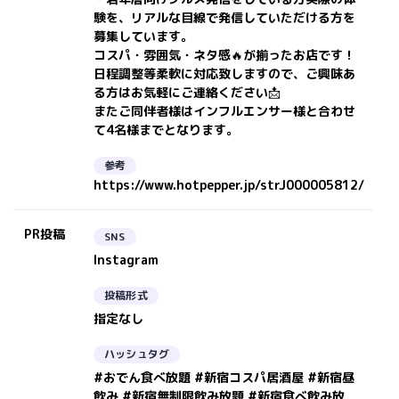
験を、リアルな目線で発信していただける方を
募集しています。
コスパ・雰囲気・ネタ感🔥が揃ったお店です！
日程調整等柔軟に対応致しますので、ご興味あ
る方はお気軽にご連絡ください📩
またご同伴者様はインフルエンサー様と合わせ
て4名様までとなります。
参考
https://www.hotpepper.jp/strJ000005812/
PR投稿
SNS
Instagram
投稿形式
指定なし
ハッシュタグ
#おでん食べ放題 #新宿コスパ居酒屋 #新宿昼
飲み #新宿無制限飲み放題 #新宿食べ飲み放