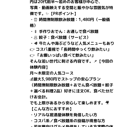
内は20代前半〜若めのお客様が中心で、
写真・動画映えする空間と賑やかな雰囲気が特
徴です。✨【PRポイント】
・⏰ 時間無制限飲み放題：1,480円（一般価
格）
・🍢 手作りおでん：お通しで食べ放題
・🥟 餃子：食べ放題（サービス）
・🥩 牛たんや海ぶどうなど人気メニューもあり
👉 コスパ重視で「長時間ゆっくり飲みたい」
👉 「お腹いっぱい食べて飲みたい」
そんな若い世代に刺さる内容です。📌【今回の
体験内容】
月〜木限定の人気コース
💰最大3,980円でストップの安心プラン
（時間無制限飲み放題＋おでん食べ放題＋餃子
＋選べる料理2品）好きに注文OK、食べた分だ
けお会計。
でも上限があるから安心して楽しめます。🎥
【こんな方におすすめ】
・リアルな居酒屋体験を発信したい方
・コスパ系／食べ放題系の投稿が得意な方
・若年層向けグルメ発信をしている方実際の体