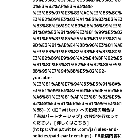
0%E3%82%AF%E3%83%88-
%E3%83%97%E3%83%AC%E3%83%BC%
E3%82%B9%E3%83%A1%E3%83%B3%E3
%83%88%E6%9C%89%E6%96%99%E3%
81%8A%E3%81%99%E3%81%99%E3%82
%81%E6%83%85%E5%A0%B1%E3%81%
9D%E3%81%AE%E4%BB%96%E3%81%AE
%E3%83%93%E3%82%B8%E3%83%8D%
E3%82%B9%E9%96%A2%E4%BF%82%E3
%81%8C%E3%81%82%E3%82%8B%E5%
8B%95%E7%94%BB%E3%82%92-
youtube-
%E3%81%AB%E7%94%B3%E5%91%8A%
E3%81%99%E3%82%8B%E5%BF%85%E8
%A6%81%E3%81%AF%E3%81%82%E3%
82%8A%E3%81%BE%E3%81%99%E3%81
%8B)
- X（旧Twitter）への投稿の場合は
「有料パートナーシップ」の設定を行なって
ください。
[詳しくはこちら]
(https://help.twitter.com/ja/rules-and-
policies/paid-partnerships)
- PR投稿内容に