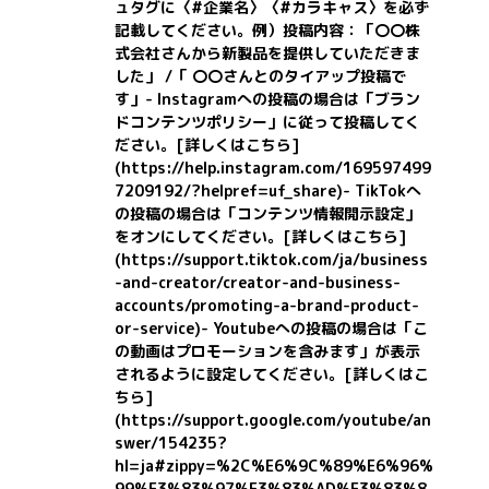
ュタグに〈#企業名〉〈#カラキャス〉を必ず
記載してください。
例）投稿内容：「〇〇株
式会社さんから新製品を提供していただきま
した」 /「 〇〇さんとのタイアップ投稿で
す」
- Instagramへの投稿の場合は「ブラン
ドコンテンツポリシー」に従って投稿してく
ださい。
[詳しくはこちら]
(https://help.instagram.com/169597499
7209192/?helpref=uf_share)
- TikTokへ
の投稿の場合は「コンテンツ情報開示設定」
をオンにしてください。
[詳しくはこちら]
(https://support.tiktok.com/ja/business
-and-creator/creator-and-business-
accounts/promoting-a-brand-product-
or-service)
- Youtubeへの投稿の場合は「こ
の動画はプロモーションを含みます」が表示
されるように設定してください。
[詳しくはこ
ちら]
(https://support.google.com/youtube/an
swer/154235?
hl=ja#zippy=%2C%E6%9C%89%E6%96%
99%E3%83%97%E3%83%AD%E3%83%8