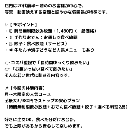
店内は20代前半〜若めのお客様が中心で、
写真・動画映えする空間と賑やかな雰囲気が特徴です。
✨【PRポイント】
・⏰ 時間無制限飲み放題：1,480円（一般価格）
・🍢 手作りおでん：お通しで食べ放題
・🥟 餃子：食べ放題（サービス）
・🥩 牛たんや海ぶどうなど人気メニューもあり
👉 コスパ重視で「長時間ゆっくり飲みたい」
👉 「お腹いっぱい食べて飲みたい」
そんな若い世代に刺さる内容です。
📌【今回の体験内容】
月〜木限定の人気コース
💰最大3,980円でストップの安心プラン
（時間無制限飲み放題＋おでん食べ放題＋餃子＋選べる料理2品）
好きに注文OK、食べた分だけお会計。
でも上限があるから安心して楽しめます。