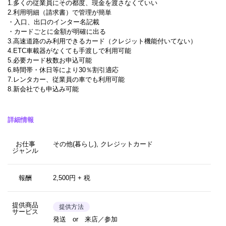
1.多くの従業員にその都度、現金を渡さなくていい
2.利用明細（請求書）で管理が簡単
・入口、出口のインター名記載
・カードごとに金額が明確に出る
3.高速道路のみ利用できるカード（クレジット機能付いてない）
4.ETC車載器がなくても手渡しで利用可能
5.必要カード枚数お申込可能
6.時間帯・休日等により30％割引適応
7.レンタカー、従業員の車でも利用可能
8.新会社でも申込み可能
詳細情報
お仕事
その他(暮らし), クレジットカード
ジャンル
報酬
2,500円 + 税
提供商品
提供方法
サービス
発送 or 来店／参加