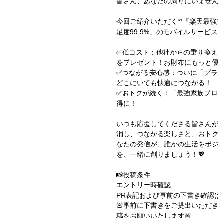
皆さん、あなたの周りにいません
今回ご紹介いただく**『楽天最
足度99.9%」のモバイルサービ
✅低コスト：他社からの乗り換えで1
をプレゼント！お財布にもっと
✅つながる安心感：ついに「プラ
どこにいても快適につながる！
✅おトクが続く：「最強家族プ
得に！
いつも応援してくださる皆さん
消し、つながる楽しさと、おト
なたの発信が、誰かの生活をポ
を、一緒に創りましょう！💖
📸投稿条件
エントリー時確認
PR表記および事前の下書き確認
🚨事前に下書きをご提出いただき
稿をお願いいたします🚨