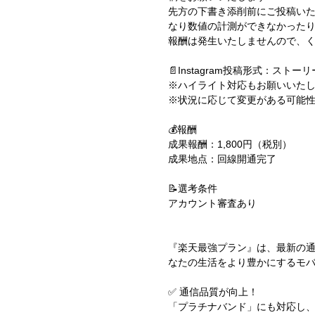
先方の下書き添削前にご投稿いた
なり数値の計測ができなかった
報酬は発生いたしませんので、
📄Instagram投稿形式：ス
※ハイライト対応もお願いいた
※状況に応じて変更がある可能
💰報酬
成果報酬：1,800円（税別）
成果地点：回線開通完了
📝選考条件
アカウント審査あり
『楽天最強プラン』は、最新の
なたの生活をより豊かにするモ
✅ 通信品質が向上！
「プラチナバンド」にも対応し