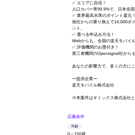
✅ エリアに自信！
人口カバー率99.9%で、日本全
✅ 業界最高水準のポイント還元
他社からの乗り換えで14,000ポ
ント。
✅ 選べる申込み方法！
Webからも、全国の楽天モバイ
✅ 評価機関のお墨付き！
第三者機関のOpensignal社
あなたの影響力で、多くの方に
ー提供企業ー
楽天モバイル株式会社
※本案件はギミックス株式会社
応募条件
年齢
0～150歳