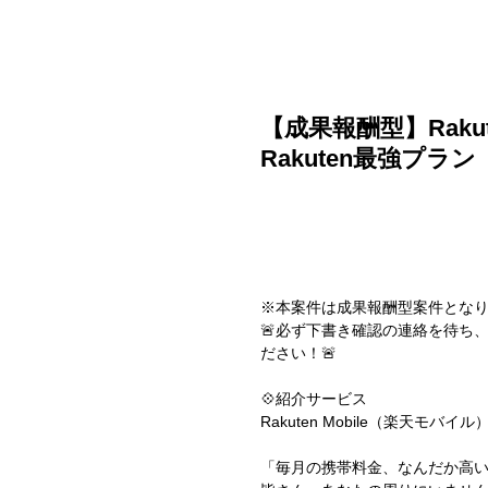
ご利用ガイド
よくある質問
ニュース
会社概要
【成果報酬型】Rakut
Rakuten最強プラン
※本案件は成果報酬型案件とな
🚨必ず下書き確認の連絡を待ち、
ださい！🚨
💠紹介サービス
Rakuten Mobile（楽天モバイル
「毎月の携帯料金、なんだか高