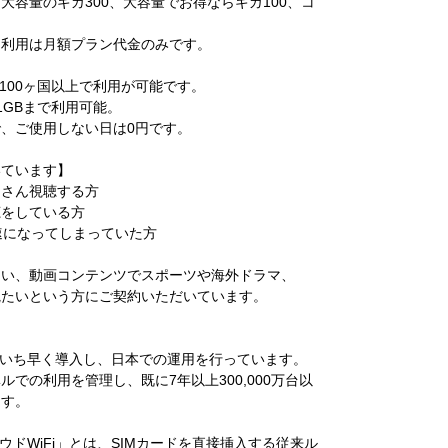
大容量のギガ300、大容量でお得ならギガ100、コ
内利用は月額プラン代金のみです。
界100ヶ国以上で利用が可能です。
1GBまで利用可能。
、ご使用しない日は0円です。
いています】
くさん視聴する方
聴をしている方
低速になってしまっていた方
たい、動画コンテンツでスポーツや海外ドラマ、
観たいという方にご契約いただいています。
WiFiをいち早く導入し、日本での運用を行っています。
ルでの利用を管理し、既に7年以上300,000万台以
ます。
クラウドWiFi」とは、SIMカードを直接挿入する従来ル