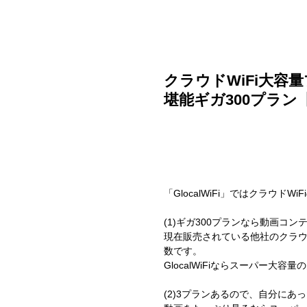
ご利用ガイド
よくある質問
ニュース
会社概要
クラウドWiFi大容
堪能ギガ300プラン【Gl
「GlocalWiFi」ではクラウド
(1)ギガ300プランなら動画コ
現在販売されている他社のクラウド
数です。
GlocalWiFiならスーパー大容
(2)3プランあるので、自分にあ