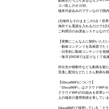
動画をたっぷり見るならスーパー
スパ良しのギガ30。
端末代金込みのプランなので国
(3)海外もそのままこの1台！世
海外でも電源を入れるだけで1日
ご利用日のみ課金システムなので
【実際にこんな人に契約いただ
・動画コンテンツを高画質でた
・日常的に動画コンテンツを視
・毎月100GBでは足りなくて
外出先や移動中なども動画を観
見逃し配信などたくさん動画を
【GlocalWiFiについて】
「GlocalWiFi」はクラウド
クラウドWiFiの仕組みを世界レベ
上の端末の運用実績を有してい
GlocalWiFiで採用している「