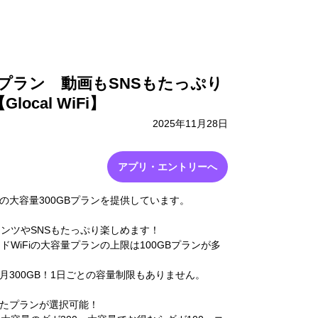
採用情報
お問い合わせ
量プラン 動画もSNSもたっぷり
ocal WiFi】
2025年11月28日
アプリ・エントリーへ
WiFiの大容量300GBプランを提供しています。
ンテンツやSNSもたっぷり楽しめます！
WiFiの大容量プランの上限は100GBプランが多
量の月300GB！1日ごとの容量制限もありません。
ったプランが選択可能！