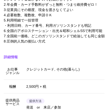
2.年会費・カード手数料がずっと無料・つまり維持費ゼロ！
3.従業員にその都度、現金を渡さなくてよい
4.必要枚数、複数枚、申請ＯＫ
5.利用明細で一括管理
・利用日時、カード番号、利用ガソリンスタンドも明記
6.全国のアポロステーション・出光＆昭和シェルSSで利用可能
7.全国統一価格。どこのガソリンスタンドで給油しても同じ金額
8.圧倒的人気の後払い方式
詳細情報
お仕事
クレジットカード, その他(暮らし)
ジャンル
報酬
2,500円 + 税
提供商品
提供方法
サービス
発送 or 来店／参加