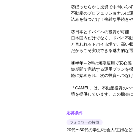
②ほったらかし投資で手間いら
不動産のプロフェッショナルに
込みを待つだけ！複雑な手続き
③日本とドバイへの投資が可能
日本国内だけでなく、ドバイ不動
と言われるドバイ市場で、高い収
だからこそ実現できる魅力的な
④半年～2年の短期運用で安心感
短期間で完結する運用プランを
軽に始められ、次の投資へつな
「CAMEL」は、不動産投資の
境を提供しています。この機会
応募条件
フォロワーの特徴
20代〜30代の学生/社会人/主婦な