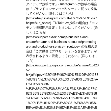
タイアップ投稿です」
- Instagramへの投稿の場合
は「ブランドコンテンツポリシー」に従って投稿
してください。
[詳しくはこちら]
(https://help.instagram.com/1695974997209192/?
helpref=uf_share)
- TikTokへの投稿の場合は「コン
テンツ情報開示設定」をオンにしてください。
[詳
しくはこちら]
(https://support.tiktok.com/ja/business-and-
creator/creator-and-business-accounts/promoting-
a-brand-product-or-service)
- Youtubeへの投稿の場
合は「この動画はプロモーションを含みます」が
表示されるように設定してください。
[詳しくはこ
ちら]
(https://support.google.com/youtube/answer/15423
5?
hl=ja#zippy=%2C%E6%9C%89%E6%96%99%E3
%83%97%E3%83%AD%E3%83%80%E3%82%A
F%E3%83%88-
%E3%83%97%E3%83%AC%E3%83%BC%E3%
82%B9%E3%83%A1%E3%83%B3%E3%83%88
%E6%9C%89%E6%96%99%E3%81%8A%E3%8
1%99%E3%81%99%E3%82%81%E6%83%85%
E5%A0%B1%E3%81%9D%E3%81%AE%E4%B