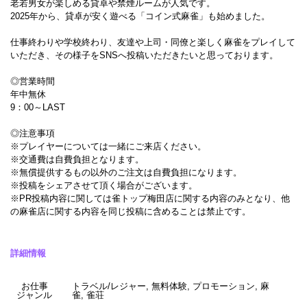
老若男女が楽しめる貸卓や禁煙ルームが人気です。
2025年から、貸卓が安く遊べる「コイン式麻雀」も始めました。
仕事終わりや学校終わり、友達や上司・同僚と楽しく麻雀をプレイして
いただき、その様子をSNSへ投稿いただきたいと思っております。
◎営業時間
年中無休
9：00～LAST
◎注意事項
※プレイヤーについては一緒にご来店ください。
※交通費は自費負担となります。
※無償提供するもの以外のご注文は自費負担になります。
※投稿をシェアさせて頂く場合がございます。
※PR投稿内容に関しては雀トップ梅田店に関する内容のみとなり、他
の麻雀店に関する内容を同じ投稿に含めることは禁止です。
詳細情報
お仕事
トラベル/レジャー, 無料体験, プロモーション, 麻
ジャンル
雀, 雀荘