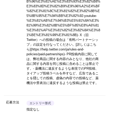
B%96%E3%81%AE%E3%83%93%E3%82%B8%
E3%83%8D%E3%82%B9%E9%96%A2%E4%BF
%82%E3%81%8C%E3%81%82%E3%82%8B%E
5%8B%95%E7%94%BB%E3%82%92-youtube-
%E3%81%AB%E7%94%B3%E5%91%8A%E3%
81%99%E3%82%8B%E5%BF%85%E8%A6%81
%E3%81%AF%E3%81%82%E3%82%8A%E3%8
1%BE%E3%81%99%E3%81%8B)
- X（旧
Twitter）への投稿の場合は「有料パートナーシッ
プ」の設定を行なってください。
[詳しくはこち
ら](https://help.twitter.com/ja/rules-and-
policies/paid-partnerships)
- PR投稿内容に関して
は、弊社商品に関する内容のみとなり、他社の商
品に関する内容を同じ投稿に含めることは禁止で
す。- 薬機法に違反するような表現でのPR投稿、
タイアップ投稿ラベルを外すなど、広告であるこ
とを隠しての投稿、虚偽の内容での投稿など、薬
機法や景表法に違反するような投稿は禁止です。
応募方法
エントリー形式
指定なし