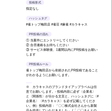
投稿形式
指定なし
ハッシュタグ
#雀トップ梅田店 #雀荘 #麻雀 #カラキャス
PR投稿の流れ
① 当案件にエントリーしてください
② 合否連絡をお待ちください
③ サービス体験後、1週間以内にPR投稿をお願い
します
PR投稿ルール
雀トップ梅田店から依頼されたPR投稿であること
がわかるようにお願いします。
※ カラキャスのブランドタイアップラベルは任
意でお願いします。- 投稿内容に必ず〈企業名〉
と〈関係性〉が分かる文言と、ハッシュタグに〈#
企業名〉〈#カラキャス〉を必ず記載してくださ
い。
例）投稿内容：「〇〇株式会社さんから新製
品を提供していただきました」 /「 〇〇さんとの