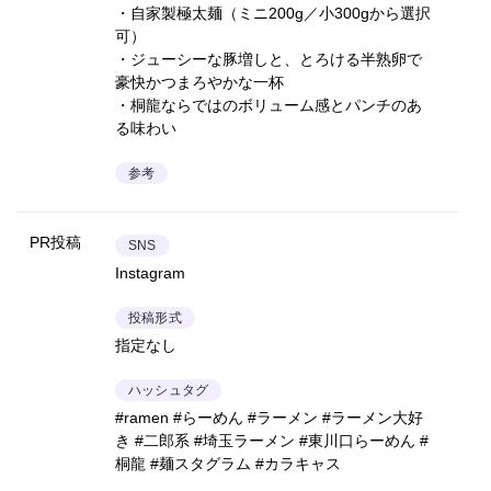
・自家製極太麺（ミニ200g／小300gから選択
可）
・ジューシーな豚増しと、とろける半熟卵で
豪快かつまろやかな一杯
・桐龍ならではのボリューム感とパンチのあ
る味わい
参考
PR投稿
SNS
Instagram
投稿形式
指定なし
ハッシュタグ
#ramen #らーめん #ラーメン #ラーメン大好
き #二郎系 #埼玉ラーメン #東川口らーめん #
桐龍 #麺スタグラム #カラキャス