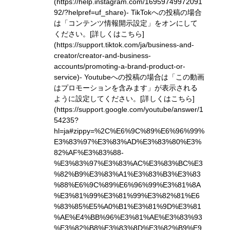
(https://help.instagram.com/16959749972091
92/?helpref=uf_share)
- TikTokへの投稿の場合
は「コンテンツ情報開示設定」をオンにして
ください。
[詳しくはこちら]
(https://support.tiktok.com/ja/business-and-
creator/creator-and-business-
accounts/promoting-a-brand-product-or-
service)
- Youtubeへの投稿の場合は「この動画
はプロモーションを含みます」が表示される
ように設定してください。
[詳しくはこちら]
(https://support.google.com/youtube/answer/1
54235?
hl=ja#zippy=%2C%E6%9C%89%E6%96%99%
E3%83%97%E3%83%AD%E3%83%80%E3%
82%AF%E3%83%88-
%E3%83%97%E3%83%AC%E3%83%BC%E3
%82%B9%E3%83%A1%E3%83%B3%E3%83
%88%E6%9C%89%E6%96%99%E3%81%8A
%E3%81%99%E3%81%99%E3%82%81%E6
%83%85%E5%A0%B1%E3%81%9D%E3%81
%AE%E4%BB%96%E3%81%AE%E3%83%93
%E3%82%B8%E3%83%8D%E3%82%B9%E9