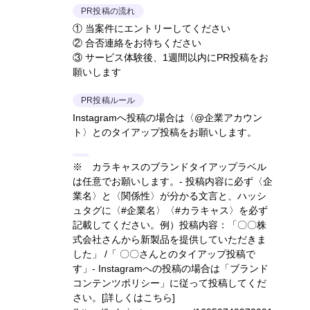
PR投稿の流れ
① 当案件にエントリーしてください
② 合否連絡をお待ちください
③ サービス体験後、1週間以内にPR投稿をお
願いします
PR投稿ルール
Instagramへ投稿の場合は〈@企業アカウン
ト〉とのタイアップ投稿をお願いします。
※ カラキャスのブランドタイアップラベル
は任意でお願いします。- 投稿内容に必ず〈企
業名〉と〈関係性〉が分かる文言と、ハッシ
ュタグに〈#企業名〉〈#カラキャス〉を必ず
記載してください。
例）投稿内容：「〇〇株
式会社さんから新製品を提供していただきま
した」 /「 〇〇さんとのタイアップ投稿で
す」
- Instagramへの投稿の場合は「ブランド
コンテンツポリシー」に従って投稿してくだ
さい。
[詳しくはこちら]