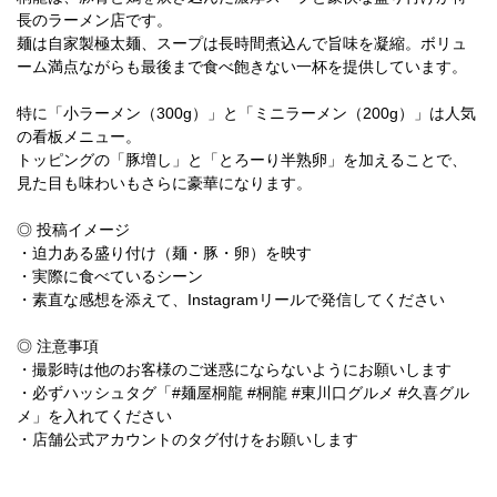
長のラーメン店です。
麺は自家製極太麺、スープは長時間煮込んで旨味を凝縮。ボリュ
ーム満点ながらも最後まで食べ飽きない一杯を提供しています。
特に「小ラーメン（300g）」と「ミニラーメン（200g）」は人気
の看板メニュー。
トッピングの「豚増し」と「とろーり半熟卵」を加えることで、
見た目も味わいもさらに豪華になります。
◎ 投稿イメージ
・迫力ある盛り付け（麺・豚・卵）を映す
・実際に食べているシーン
・素直な感想を添えて、Instagramリールで発信してください
◎ 注意事項
・撮影時は他のお客様のご迷惑にならないようにお願いします
・必ずハッシュタグ「#麺屋桐龍 #桐龍 #東川口グルメ #久喜グル
メ」を入れてください
・店舗公式アカウントのタグ付けをお願いします