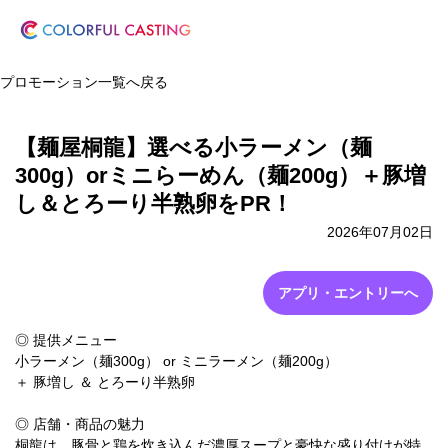
プロモーション一覧へ戻る
【麺屋桐龍】選べる小ラーメン（麺
300g）orミニらーめん（麺200g）＋豚増
し＆とろーり半熟卵をPR！
2026年07月02日
アプリ・エントリーへ
◎ 提供メニュー
小ラーメン（麺300g） or ミニラーメン（麺200g）
＋ 豚増し ＆ とろーり半熟卵
◎ 店舗・商品の魅力
桐龍は、豚骨と鶏を炊き込んだ濃厚スープと豪快な盛り付けが特