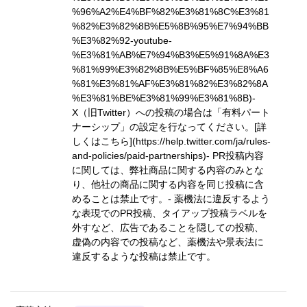
%96%A2%E4%BF%82%E3%81%8C%E3%81
%82%E3%82%8B%E5%8B%95%E7%94%BB
%E3%82%92-youtube-
%E3%81%AB%E7%94%B3%E5%91%8A%E3
%81%99%E3%82%8B%E5%BF%85%E8%A6
%81%E3%81%AF%E3%81%82%E3%82%8A
%E3%81%BE%E3%81%99%E3%81%8B)
-
X（旧Twitter）への投稿の場合は「有料パート
ナーシップ」の設定を行なってください。
[詳
しくはこちら](https://help.twitter.com/ja/rules-
and-policies/paid-partnerships)
- PR投稿内容
に関しては、弊社商品に関する内容のみとな
り、他社の商品に関する内容を同じ投稿に含
めることは禁止です。- 薬機法に違反するよう
な表現でのPR投稿、タイアップ投稿ラベルを
外すなど、広告であることを隠しての投稿、
虚偽の内容での投稿など、薬機法や景表法に
違反するような投稿は禁止です。