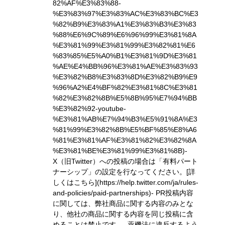
82%AF%E3%83%88-
%E3%83%97%E3%83%AC%E3%83%BC%E3
%82%B9%E3%83%A1%E3%83%B3%E3%83
%88%E6%9C%89%E6%96%99%E3%81%8A
%E3%81%99%E3%81%99%E3%82%81%E6
%83%85%E5%A0%B1%E3%81%9D%E3%81
%AE%E4%BB%96%E3%81%AE%E3%83%93
%E3%82%B8%E3%83%8D%E3%82%B9%E9
%96%A2%E4%BF%82%E3%81%8C%E3%81
%82%E3%82%8B%E5%8B%95%E7%94%BB
%E3%82%92-youtube-
%E3%81%AB%E7%94%B3%E5%91%8A%E3
%81%99%E3%82%8B%E5%BF%85%E8%A6
%81%E3%81%AF%E3%81%82%E3%82%8A
%E3%81%BE%E3%81%99%E3%81%8B)
-
X（旧Twitter）への投稿の場合は「有料パート
ナーシップ」の設定を行なってください。
[詳
しくはこちら](https://help.twitter.com/ja/rules-
and-policies/paid-partnerships)
- PR投稿内容
に関しては、弊社商品に関する内容のみとな
り、他社の商品に関する内容を同じ投稿に含
めることは禁止です。- 薬機法に違反するよう