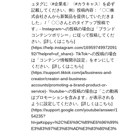
ュタグに〈#企業名〉〈#カラキャス〉を必ず
記載してください。
例）投稿内容：「〇〇株
式会社さんから新製品を提供していただきま
した」 /「 〇〇さんとのタイアップ投稿で
す」
- Instagramへの投稿の場合は「ブランド
コンテンツポリシー」に従って投稿してくだ
さい。
[詳しくはこちら]
(https://help.instagram.com/16959749972091
92/?helpref=uf_share)
- TikTokへの投稿の場合
は「コンテンツ情報開示設定」をオンにして
ください。
[詳しくはこちら]
(https://support.tiktok.com/ja/business-and-
creator/creator-and-business-
accounts/promoting-a-brand-product-or-
service)
- Youtubeへの投稿の場合は「この動画
はプロモーションを含みます」が表示される
ように設定してください。
[詳しくはこちら]
(https://support.google.com/youtube/answer/1
54235?
hl=ja#zippy=%2C%E6%9C%89%E6%96%99%
E3%83%97%E3%83%AD%E3%83%80%E3%