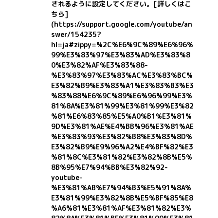
されるように設定してください。
[詳しくはこ
ちら]
(https://support.google.com/youtube/an
swer/154235?
hl=ja#zippy=%2C%E6%9C%89%E6%96%
99%E3%83%97%E3%83%AD%E3%83%8
0%E3%82%AF%E3%83%88-
%E3%83%97%E3%83%AC%E3%83%BC%
E3%82%B9%E3%83%A1%E3%83%B3%E3
%83%88%E6%9C%89%E6%96%99%E3%
81%8A%E3%81%99%E3%81%99%E3%82
%81%E6%83%85%E5%A0%B1%E3%81%
9D%E3%81%AE%E4%BB%96%E3%81%AE
%E3%83%93%E3%82%B8%E3%83%8D%
E3%82%B9%E9%96%A2%E4%BF%82%E3
%81%8C%E3%81%82%E3%82%8B%E5%
8B%95%E7%94%BB%E3%82%92-
youtube-
%E3%81%AB%E7%94%B3%E5%91%8A%
E3%81%99%E3%82%8B%E5%BF%85%E8
%A6%81%E3%81%AF%E3%81%82%E3%