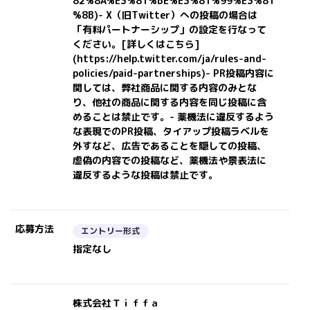
82%8A%E3%81%BE%E3%81%99%E3%81
%8B)
- X（旧Twitter）への投稿の場合は
「有料パートナーシップ」の設定を行なって
ください。
[詳しくはこちら]
(https://help.twitter.com/ja/rules-and-
policies/paid-partnerships)
- PR投稿内容に
関しては、弊社商品に関する内容のみとな
り、他社の商品に関する内容を同じ投稿に含
めることは禁止です。- 薬機法に違反するよう
な表現でのPR投稿、タイアップ投稿ラベルを
外すなど、広告であることを隠しての投稿、
虚偽の内容での投稿など、薬機法や景表法に
違反するような投稿は禁止です。
応募方法
エントリー形式
指定なし
株式会社Ｔｉｆｆａ