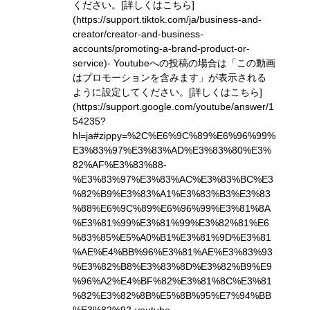
ください。
[詳しくはこちら]
(https://support.tiktok.com/ja/business-and-
creator/creator-and-business-
accounts/promoting-a-brand-product-or-
service)
- Youtubeへの投稿の場合は「この動画
はプロモーションを含みます」が表示される
ように設定してください。
[詳しくはこちら]
(https://support.google.com/youtube/answer/1
54235?
hl=ja#zippy=%2C%E6%9C%89%E6%96%99%
E3%83%97%E3%83%AD%E3%83%80%E3%
82%AF%E3%83%88-
%E3%83%97%E3%83%AC%E3%83%BC%E3
%82%B9%E3%83%A1%E3%83%B3%E3%83
%88%E6%9C%89%E6%96%99%E3%81%8A
%E3%81%99%E3%81%99%E3%82%81%E6
%83%85%E5%A0%B1%E3%81%9D%E3%81
%AE%E4%BB%96%E3%81%AE%E3%83%93
%E3%82%B8%E3%83%8D%E3%82%B9%E9
%96%A2%E4%BF%82%E3%81%8C%E3%81
%82%E3%82%8B%E5%8B%95%E7%94%BB