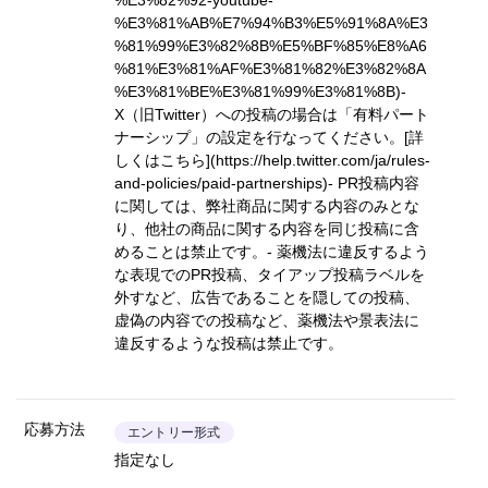
%E3%82%92-youtube-
%E3%81%AB%E7%94%B3%E5%91%8A%E3
%81%99%E3%82%8B%E5%BF%85%E8%A6
%81%E3%81%AF%E3%81%82%E3%82%8A
%E3%81%BE%E3%81%99%E3%81%8B)
-
X（旧Twitter）への投稿の場合は「有料パート
ナーシップ」の設定を行なってください。
[詳
しくはこちら](https://help.twitter.com/ja/rules-
and-policies/paid-partnerships)
- PR投稿内容
に関しては、弊社商品に関する内容のみとな
り、他社の商品に関する内容を同じ投稿に含
めることは禁止です。- 薬機法に違反するよう
な表現でのPR投稿、タイアップ投稿ラベルを
外すなど、広告であることを隠しての投稿、
虚偽の内容での投稿など、薬機法や景表法に
違反するような投稿は禁止です。
応募方法
エントリー形式
指定なし