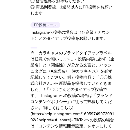
② 合否連絡をお待ちください
③ 商品到着後、1週間以内にPR投稿をお願い
します
PR投稿ルール
Instagramへ投稿の場合は〈@企業アカウン
ト〉とのタイアップ投稿をお願いします。
※ カラキャスのブランドタイアップラベル
は任意でお願いします。- 投稿内容に必ず〈企
業名〉と〈関係性〉が分かる文言と、ハッシ
ュタグに〈#企業名〉〈#カラキャス〉を必ず
記載してください。
例）投稿内容：「〇〇株
式会社さんから新製品を提供していただきま
した」 /「 〇〇さんとのタイアップ投稿で
す」
- Instagramへの投稿の場合は「ブランド
コンテンツポリシー」に従って投稿してくだ
さい。
[詳しくはこちら]
(https://help.instagram.com/16959749972091
92/?helpref=uf_share)
- TikTokへの投稿の場合
は「コンテンツ情報開示設定」をオンにして