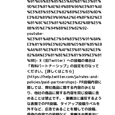
%81%E6%83%85%E5%A0%B1%E3%81%
9D%E3%81%AE%E4%BB%96%E3%81%AE
%E3%83%93%E3%82%B8%E3%83%8D%
E3%82%B9%E9%96%A2%E4%BF%82%E3
%81%8C%E3%81%82%E3%82%8B%E5%
8B%95%E7%94%BB%E3%82%92-
youtube-
%E3%81%AB%E7%94%B3%E5%91%8A%
E3%81%99%E3%82%8B%E5%BF%85%E8
%A6%81%E3%81%AF%E3%81%82%E3%
82%8A%E3%81%BE%E3%81%99%E3%81
%8B)
- X（旧Twitter）への投稿の場合は
「有料パートナーシップ」の設定を行なって
ください。
[詳しくはこちら]
(https://help.twitter.com/ja/rules-and-
policies/paid-partnerships)
- PR投稿内容に
関しては、弊社商品に関する内容のみとな
り、他社の商品に関する内容を同じ投稿に含
めることは禁止です。- 薬機法に違反するよう
な表現でのPR投稿、タイアップ投稿ラベルを
外すなど、広告であることを隠しての投稿、
虚偽の内容での投稿など、薬機法や景表法に