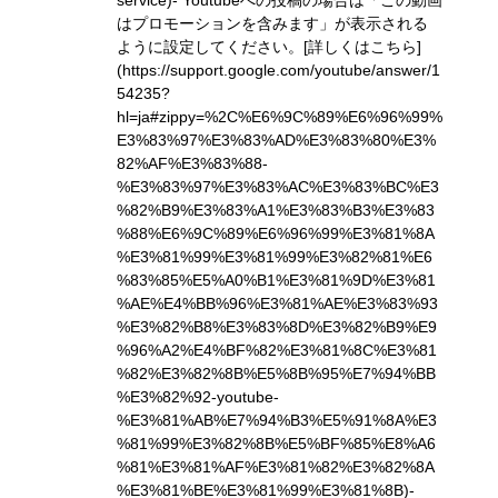
service)
- Youtubeへの投稿の場合は「この動画
はプロモーションを含みます」が表示される
ように設定してください。
[詳しくはこちら]
(https://support.google.com/youtube/answer/1
54235?
hl=ja#zippy=%2C%E6%9C%89%E6%96%99%
E3%83%97%E3%83%AD%E3%83%80%E3%
82%AF%E3%83%88-
%E3%83%97%E3%83%AC%E3%83%BC%E3
%82%B9%E3%83%A1%E3%83%B3%E3%83
%88%E6%9C%89%E6%96%99%E3%81%8A
%E3%81%99%E3%81%99%E3%82%81%E6
%83%85%E5%A0%B1%E3%81%9D%E3%81
%AE%E4%BB%96%E3%81%AE%E3%83%93
%E3%82%B8%E3%83%8D%E3%82%B9%E9
%96%A2%E4%BF%82%E3%81%8C%E3%81
%82%E3%82%8B%E5%8B%95%E7%94%BB
%E3%82%92-youtube-
%E3%81%AB%E7%94%B3%E5%91%8A%E3
%81%99%E3%82%8B%E5%BF%85%E8%A6
%81%E3%81%AF%E3%81%82%E3%82%8A
%E3%81%BE%E3%81%99%E3%81%8B)
-