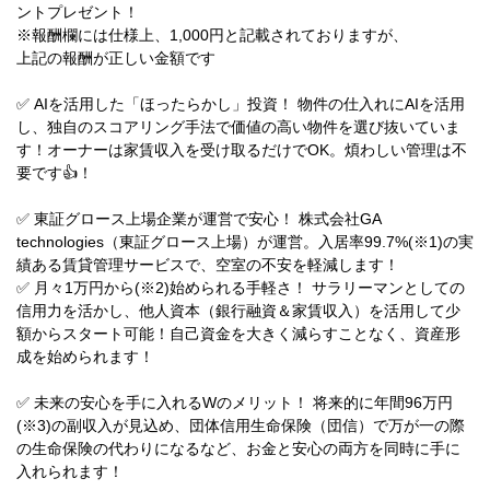
ントプレゼント！
※報酬欄には仕様上、1,000円と記載されておりますが、
上記の報酬が正しい金額です
✅ AIを活用した「ほったらかし」投資！ 物件の仕入れにAIを活用
し、独自のスコアリング手法で価値の高い物件を選び抜いていま
す！オーナーは家賃収入を受け取るだけでOK。煩わしい管理は不
要です👍！
✅ 東証グロース上場企業が運営で安心！ 株式会社GA
technologies（東証グロース上場）が運営。入居率99.7%(※1)の実
績ある賃貸管理サービスで、空室の不安を軽減します！
✅ 月々1万円から(※2)始められる手軽さ！ サラリーマンとしての
信用力を活かし、他人資本（銀行融資＆家賃収入）を活用して少
額からスタート可能！自己資金を大きく減らすことなく、資産形
成を始められます！
✅ 未来の安心を手に入れるWのメリット！ 将来的に年間96万円
(※3)の副収入が見込め、団体信用生命保険（団信）で万が一の際
の生命保険の代わりになるなど、お金と安心の両方を同時に手に
入れられます！