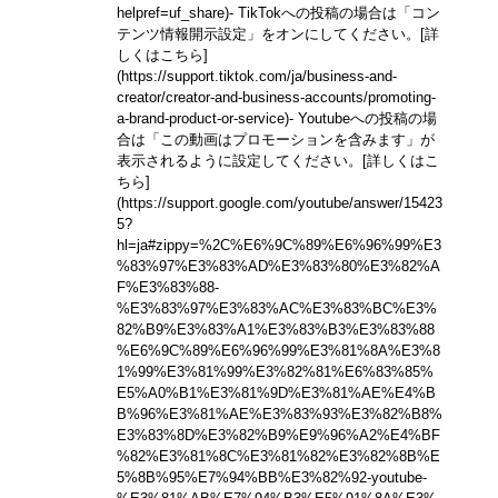
helpref=uf_share)
- TikTokへの投稿の場合は「コン
テンツ情報開示設定」をオンにしてください。
[詳
しくはこちら]
(https://support.tiktok.com/ja/business-and-
creator/creator-and-business-accounts/promoting-
a-brand-product-or-service)
- Youtubeへの投稿の場
合は「この動画はプロモーションを含みます」が
表示されるように設定してください。
[詳しくはこ
ちら]
(https://support.google.com/youtube/answer/15423
5?
hl=ja#zippy=%2C%E6%9C%89%E6%96%99%E3
%83%97%E3%83%AD%E3%83%80%E3%82%A
F%E3%83%88-
%E3%83%97%E3%83%AC%E3%83%BC%E3%
82%B9%E3%83%A1%E3%83%B3%E3%83%88
%E6%9C%89%E6%96%99%E3%81%8A%E3%8
1%99%E3%81%99%E3%82%81%E6%83%85%
E5%A0%B1%E3%81%9D%E3%81%AE%E4%B
B%96%E3%81%AE%E3%83%93%E3%82%B8%
E3%83%8D%E3%82%B9%E9%96%A2%E4%BF
%82%E3%81%8C%E3%81%82%E3%82%8B%E
5%8B%95%E7%94%BB%E3%82%92-youtube-