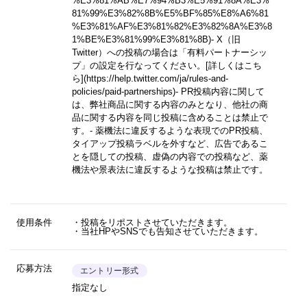
%E3%81%AB%E7%94%B3%E5%91%8A%E3%
81%99%E3%82%8B%E5%BF%85%E8%A6%81
%E3%81%AF%E3%81%82%E3%82%8A%E3%8
1%BE%E3%81%99%E3%81%8B)
- X（旧
Twitter）への投稿の場合は「有料パートナーシッ
プ」の設定を行なってください。
[詳しくはこち
ら](https://help.twitter.com/ja/rules-and-
policies/paid-partnerships)
- PR投稿内容に関して
は、弊社商品に関する内容のみとなり、他社の商
品に関する内容を同じ投稿に含めることは禁止で
す。- 薬機法に違反するような表現でのPR投稿、
タイアップ投稿ラベルを外すなど、広告であるこ
とを隠しての投稿、虚偽の内容での投稿など、薬
機法や景表法に違反するような投稿は禁止です。
使用条件
・投稿をリポストさせていただきます。
・当社HPやSNSでも告知させていただきます。
応募方法
エントリー形式
指定なし