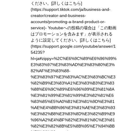
ください。
[詳しくはこちら]
(https://support.tiktok.com/ja/business-and-
creator/creator-and-business-
accounts/promoting-a-brand-product-or-
service)
- Youtubeへの投稿の場合は「この動画
はプロモーションを含みます」が表示される
ように設定してください。
[詳しくはこちら]
(https://support.google.com/youtube/answer/1
54235?
hl=ja#zippy=%2C%E6%9C%89%E6%96%99%
E3%83%97%E3%83%AD%E3%83%80%E3%
82%AF%E3%83%88-
%E3%83%97%E3%83%AC%E3%83%BC%E3
%82%B9%E3%83%A1%E3%83%B3%E3%83
%88%E6%9C%89%E6%96%99%E3%81%8A
%E3%81%99%E3%81%99%E3%82%81%E6
%83%85%E5%A0%B1%E3%81%9D%E3%81
%AE%E4%BB%96%E3%81%AE%E3%83%93
%E3%82%B8%E3%83%8D%E3%82%B9%E9
%96%A2%E4%BF%82%E3%81%8C%E3%81
%82%E3%82%8B%E5%8B%95%E7%94%BB