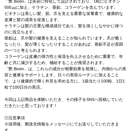
「艶 Biotin」は美容に特化して設計されており、1粒にビオチン
500㎍に加え、ケラチン、亜鉛、コラーゲンを含んでいます。
ビオチンは美しい髪、肌、爪を支える重要な栄養素で、健康的な
皮膚と髪の成長を促進します。
ケラチンは髪の主要な構成成分であり、髪を強くしなやかに保つ
のに役立ちます。
亜鉛は、爪や髪の健康を支えることが知られています。爪が脆く
なったり、髪が薄くなったりすることがあれば、亜鉛不足が原因
の一つと考えられます。
コラーゲンは皮膚の弾力性と保湿を向上させるために重要で、年
齢と共に減少するため、補給することが推奨されます。
「艶 Biotin」は、これらの成分が相乗効果を発揮し、内側からの美
容と健康をサポートします。日々の美容ルーチンに加えること
で、より健康的で輝く外見を求める方に。1袋当たり100粒、1日1
粒で100日分の美活。
今回は上記商品を体験いただき、その様子をSNSへ投稿していた
だきたいと思っております！
◎注意事項
※採用後、郵送先情報をメッセージにてお送りしていただきま
す。