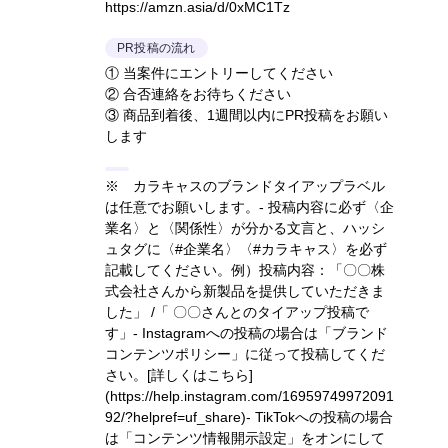
https://amzn.asia/d/0xMC1Tz
PR投稿の流れ
① 当案件にエントリーしてください
② 合否連絡をお待ちください
③ 商品到着後、1週間以内にPR投稿をお願い
します
※ カラキャスのブランドタイアップラベル
は任意でお願いします。- 投稿内容に必ず〈企
業名〉と〈関係性〉が分かる文言と、ハッシ
ュタグに〈#企業名〉〈#カラキャス〉を必ず
記載してください。
例）投稿内容：「〇〇株
式会社さんから新製品を提供していただきま
した」 /「 〇〇さんとのタイアップ投稿で
す」
- Instagramへの投稿の場合は「ブランド
コンテンツポリシー」に従って投稿してくだ
さい。
[詳しくはこちら]
(https://help.instagram.com/16959749972091
92/?helpref=uf_share)
- TikTokへの投稿の場合
は「コンテンツ情報開示設定」をオンにして