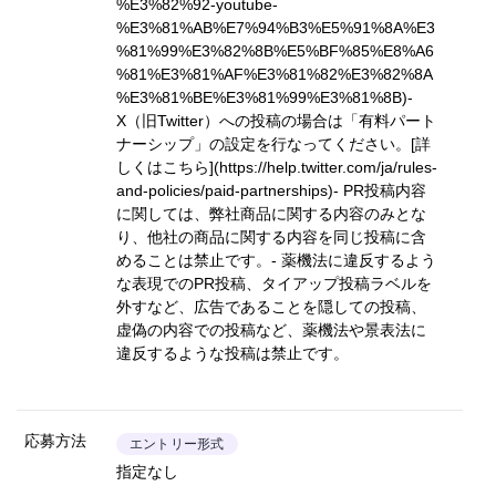
%E3%82%92-youtube-
%E3%81%AB%E7%94%B3%E5%91%8A%E3
%81%99%E3%82%8B%E5%BF%85%E8%A6
%81%E3%81%AF%E3%81%82%E3%82%8A
%E3%81%BE%E3%81%99%E3%81%8B)
-
X（旧Twitter）への投稿の場合は「有料パート
ナーシップ」の設定を行なってください。
[詳
しくはこちら](https://help.twitter.com/ja/rules-
and-policies/paid-partnerships)
- PR投稿内容
に関しては、弊社商品に関する内容のみとな
り、他社の商品に関する内容を同じ投稿に含
めることは禁止です。- 薬機法に違反するよう
な表現でのPR投稿、タイアップ投稿ラベルを
外すなど、広告であることを隠しての投稿、
虚偽の内容での投稿など、薬機法や景表法に
違反するような投稿は禁止です。
応募方法
エントリー形式
指定なし