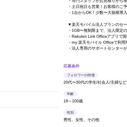
・専門スタッフがお見積りから
・土日祝日も営業！お客様のご
・1台からOK！少数〜大規模導
▼楽天モバイル法人プランのセ
・1GB〜無制限まで、法人限定
・Rakuten Link Officeア
・my 楽天モバイル Officeで
・法人専用のサポートセンターが
応募条件
フォロワーの特徴
20代〜30代の学生/社会人/主婦な
年齢
18～100歳
性別
男性、女性、その他