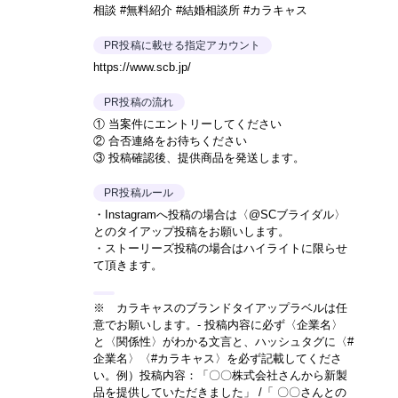
相談 #無料紹介 #結婚相談所 #カラキャス
PR投稿に載せる指定アカウント
https://www.scb.jp/
PR投稿の流れ
① 当案件にエントリーしてください
② 合否連絡をお待ちください
③ 投稿確認後、提供商品を発送します。
PR投稿ルール
・Instagramへ投稿の場合は〈@SCブライダル〉
とのタイアップ投稿をお願いします。
・ストーリーズ投稿の場合はハイライトに限らせ
て頂きます。
※ カラキャスのブランドタイアップラベルは任
意でお願いします。- 投稿内容に必ず〈企業名〉
と〈関係性〉がわかる文言と、ハッシュタグに〈#
企業名〉〈#カラキャス〉を必ず記載してくださ
い。
例）投稿内容：「〇〇株式会社さんから新製
品を提供していただきました」 /「 〇〇さんとの