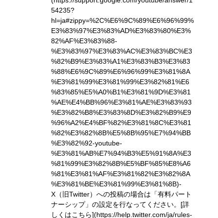
(https://support.google.com/youtube/answer/1
54235?
hl=ja#zippy=%2C%E6%9C%89%E6%96%99%
E3%83%97%E3%83%AD%E3%83%80%E3%
82%AF%E3%83%88-
%E3%83%97%E3%83%AC%E3%83%BC%E3
%82%B9%E3%83%A1%E3%83%B3%E3%83
%88%E6%9C%89%E6%96%99%E3%81%8A
%E3%81%99%E3%81%99%E3%82%81%E6
%83%85%E5%A0%B1%E3%81%9D%E3%81
%AE%E4%BB%96%E3%81%AE%E3%83%93
%E3%82%B8%E3%83%8D%E3%82%B9%E9
%96%A2%E4%BF%82%E3%81%8C%E3%81
%82%E3%82%8B%E5%8B%95%E7%94%BB
%E3%82%92-youtube-
%E3%81%AB%E7%94%B3%E5%91%8A%E3
%81%99%E3%82%8B%E5%BF%85%E8%A6
%81%E3%81%AF%E3%81%82%E3%82%8A
%E3%81%BE%E3%81%99%E3%81%8B)
-
X（旧Twitter）への投稿の場合は「有料パート
ナーシップ」の設定を行なってください。
[詳
しくはこちら](https://help.twitter.com/ja/rules-