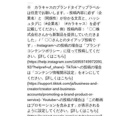
※ カラキャスのブランドタイアップラベル
は任意でお願いします。- 投稿内容に必ず〈企
業名〉と〈関係性〉が分かる文言と、ハッシ
ュタグに〈#企業名〉〈#カラキャス〉を必ず
記載してください。
例）投稿内容：「〇〇株
式会社さんから新製品を提供していただきま
した」 /「 〇〇さんとのタイアップ投稿で
す」
- Instagramへの投稿の場合は「ブランド
コンテンツポリシー」に従って投稿してくだ
さい。
[詳しくはこちら]
(https://help.instagram.com/16959749972091
92/?helpref=uf_share)
- TikTokへの投稿の場合
は「コンテンツ情報開示設定」をオンにして
ください。
[詳しくはこちら]
(https://support.tiktok.com/ja/business-and-
creator/creator-and-business-
accounts/promoting-a-brand-product-or-
service)
- Youtubeへの投稿の場合は「この動画
はプロモーションを含みます」が表示される
ように設定してください。
[詳しくはこちら]