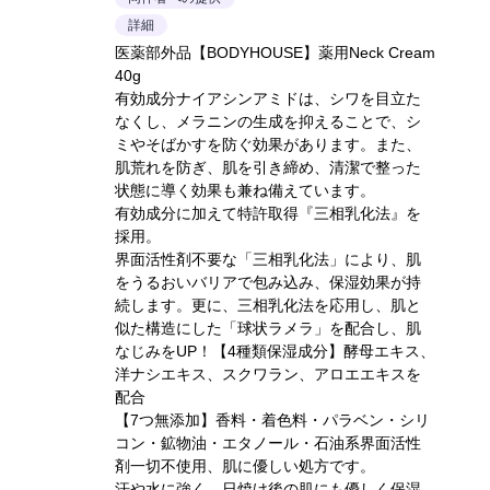
詳細
医薬部外品【BODYHOUSE】薬用Neck Cream
40g
有効成分ナイアシンアミドは、シワを目立た
なくし、メラニンの生成を抑えることで、シ
ミやそばかすを防ぐ効果があります。また、
肌荒れを防ぎ、肌を引き締め、清潔で整った
状態に導く効果も兼ね備えています。
有効成分に加えて特許取得『三相乳化法』を
採用。
界面活性剤不要な「三相乳化法」により、肌
をうるおいバリアで包み込み、保湿効果が持
続します。更に、三相乳化法を応用し、肌と
似た構造にした「球状ラメラ」を配合し、肌
なじみをUP！【4種類保湿成分】酵母エキス、
洋ナシエキス、スクワラン、アロエエキスを
配合
【7つ無添加】香料・着色料・パラベン・シリ
コン・鉱物油・エタノール・石油系界面活性
剤一切不使用、肌に優しい処方です。
汗や水に強く、日焼け後の肌にも優しく保湿