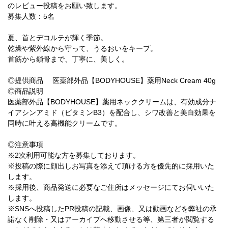
のレビュー投稿をお願い致します。
募集人数：5名
夏、首とデコルテが輝く季節。
乾燥や紫外線から守って、うるおいをキープ。
首筋から鎖骨まで、丁寧に、美しく。
◎提供商品 医薬部外品【BODYHOUSE】薬用Neck Cream 40g
◎商品説明
医薬部外品【BODYHOUSE】薬用ネッククリームは、有効成分ナ
イアシンアミド（ビタミンB3）を配合し、シワ改善と美白効果を
同時に叶える高機能クリームです。
◎注意事項
※2次利用可能な方を募集しております。
※投稿の際に顔出しお写真を添えて頂ける方を優先的に採用いた
します。
※採用後、商品発送に必要なご住所はメッセージにてお伺いいた
します。
※SNSへ投稿したPR投稿の記載、画像、又は動画などを弊社の承
諾なく削除・又はアーカイブへ移動させる等、第三者が閲覧する