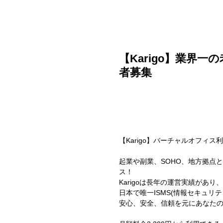
ご利用ガイド
よくある質問
ニュース
会社概要
【Karigo】業界
者募集
【Karigo】バーチャルオフィス
起業や副業、SOHO、地方拠点
ス！
Karigoは長年の運営実績があ
日本で唯一ISMS(情報セキュリ
安心、安全、信頼を元にあなた