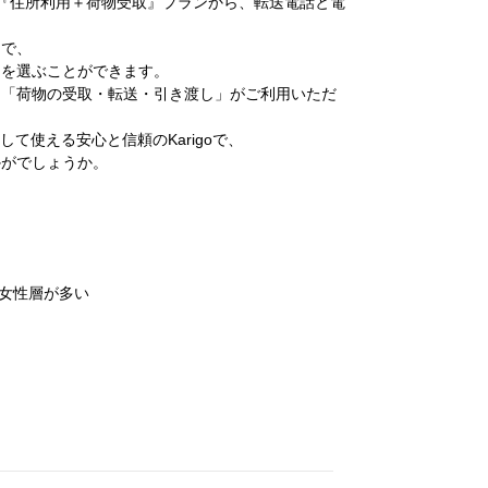
きる『住所利用＋荷物受取』プランから、転送電話と電
まで、
ンを選ぶことができます。
」「荷物の受取・転送・引き渡し」がご利用いただ
して使える安心と信頼のKarigoで、
かがでしょうか。
ど女性層が多い