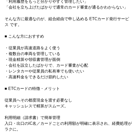
「利用履歴をもっと分かりやすく管理したい」
「会社を立ち上げたばかりで通常のカード審査が通るかわからない」
そんな方に最適なのが、組合経由で申し込める ETCカード発行サービ
ス です。
■ こんな方におすすめ
・従業員が高速道路をよく使う
・複数台の車両を管理している
・現金精算や領収書管理が面倒
・会社を設立したばかりで、カード審査が心配
・レンタカーや従業員の私有車でも使いたい
・高速料金をできるだけ節約したい
■ ETCカードの特徴・メリット
従業員へその都度現金を渡す必要なし
キャッシュレスで精算がスムーズ。
利用明細（請求書）で簡単管理
入口・出口のIC名／カードごとの利用額が明確に表示され、経費処理が
ラクに。