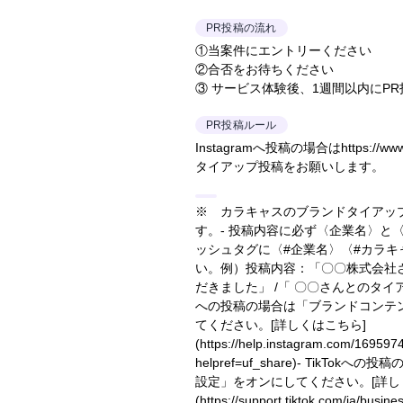
PR投稿の流れ
①当案件にエントリーください
②合否をお待ちください
③ サービス体験後、1週間以内にP
PR投稿ルール
Instagramへ投稿の場合はhttps://www.in
タイアップ投稿をお願いします。
※ カラキャスのブランドタイアッ
す。- 投稿内容に必ず〈企業名〉と
ッシュタグに〈#企業名〉〈#カラ
い。
例）投稿内容：「〇〇株式会社
だきました」 /「 〇〇さんとのタ
への投稿の場合は「ブランドコンテ
てください。
[詳しくはこちら]
(https://help.instagram.com/16959
helpref=uf_share)
- TikTokへの
設定」をオンにしてください。
[詳
(https://support.tiktok.com/ja/busin