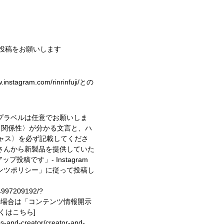
R投稿をお願いします
stagram.com/rinrinfuji/との
プラベルは任意でお願いしま
〈関係性〉が分かる文言と、ハ
キャス〉を必ず記載してくださ
さんから新製品を提供していた
イアップ投稿です」
- Instagram
ンツポリシー」に従って投稿し
74997209192/?
投稿の場合は「コンテンツ情報開示
しくはこちら]
ess-and-creator/creator-and-