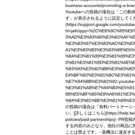
business-accounts/promoting-a-bran
Youtubeへの投稿の場合は「この
す」が表示されるように設定してく
(https://support.google.com/youtub
hl=ja#zippy=%2C%E6%9C%89%E
3%AD%E3%83%80%E3%82%AF%E
%E3%83%97%E3%83%AC%E3%8
A1%E3%83%B3%E3%83%88%E6%
%8A%E3%81%99%E3%81%99%E3
0%B1%E3%81%9D%E3%81%AE%
%83%93%E3%82%B8%E3%83%8D
E4%BF%82%E3%81%8C%E3%81%
%E7%94%BB%E3%82%92-youtube
%E3%81%AB%E7%94%B3%E5%91
8B%E5%BF%85%E8%A6%81%E3%
%8A%E3%81%BE%E3%81%99%E3
の投稿の場合は「有料パートナーシ
い。
[詳しくはこちら](https://help.twitt
policies/paid-partnerships)
- PR投
する内容のみとなり、他社の商品に
ことは禁止です。- 薬機法に違反す