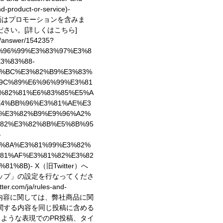
d-product-or-service)
-
動画はプロモーションを含みま
ださい。
[詳しくはこちら]
e/answer/154235?
6%96%99%E3%83%97%E3%8
3%83%88-
3%BC%E3%82%B9%E3%83%
9C%89%E6%96%99%E3%81
%82%81%E6%83%85%E5%A
E4%BB%96%E3%81%AE%E3
%E3%82%B9%E9%96%A2%
82%E3%82%8B%E5%8B%95
-
%8A%E3%81%99%E3%82%
81%AF%E3%81%82%E3%82
%81%8B)
- X（旧Twitter）へ
ップ」の設定を行なってくださ
er.com/ja/rules-and-
稿内容に関しては、弊社商品に関
関する内容を同じ投稿に含める
るような表現でのPR投稿、タイ