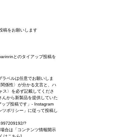
R投稿をお願いします
fushowarinrinとのタイアップ投稿を
プラベルは任意でお願いしま
〈関係性〉が分かる文言と、ハ
キャス〉を必ず記載してくださ
さんから新製品を提供していた
イアップ投稿です」
- Instagram
ンツポリシー」に従って投稿し
74997209192/?
投稿の場合は「コンテンツ情報開示
しくはこちら]