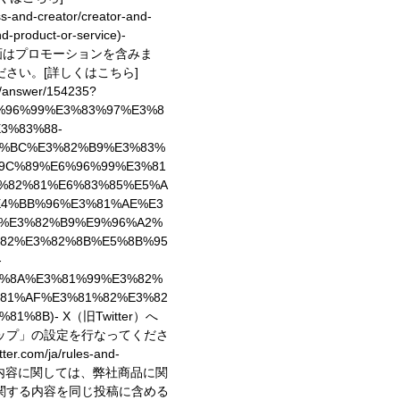
ess-and-creator/creator-and-
d-product-or-service)
-
動画はプロモーションを含みま
ださい。
[詳しくはこちら]
e/answer/154235?
6%96%99%E3%83%97%E3%8
3%83%88-
3%BC%E3%82%B9%E3%83%
9C%89%E6%96%99%E3%81
%82%81%E6%83%85%E5%A
E4%BB%96%E3%81%AE%E3
%E3%82%B9%E9%96%A2%
82%E3%82%8B%E5%8B%95
-
%8A%E3%81%99%E3%82%
81%AF%E3%81%82%E3%82
%81%8B)
- X（旧Twitter）へ
ップ」の設定を行なってくださ
er.com/ja/rules-and-
稿内容に関しては、弊社商品に関
関する内容を同じ投稿に含める