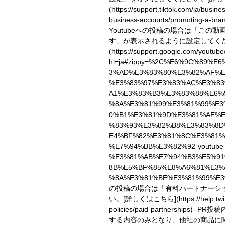
(https://support.tiktok.com/ja/busin
business-accounts/promoting-a-bran
Youtubeへの投稿の場合は「この
す」が表示されるように設定してく
(https://support.google.com/youtub
hl=ja#zippy=%2C%E6%9C%89%E
3%AD%E3%83%80%E3%82%AF%E
%E3%83%97%E3%83%AC%E3%8
A1%E3%83%B3%E3%83%88%E6%
%8A%E3%81%99%E3%81%99%E3
0%B1%E3%81%9D%E3%81%AE%
%83%93%E3%82%B8%E3%83%8D
E4%BF%82%E3%81%8C%E3%81%
%E7%94%BB%E3%82%92-youtube
%E3%81%AB%E7%94%B3%E5%91
8B%E5%BF%85%E8%A6%81%E3%
%8A%E3%81%BE%E3%81%99%E3
の投稿の場合は「有料パートナーシ
い。
[詳しくはこちら](https://help.twitt
policies/paid-partnerships)
- PR投
する内容のみとなり、他社の商品に