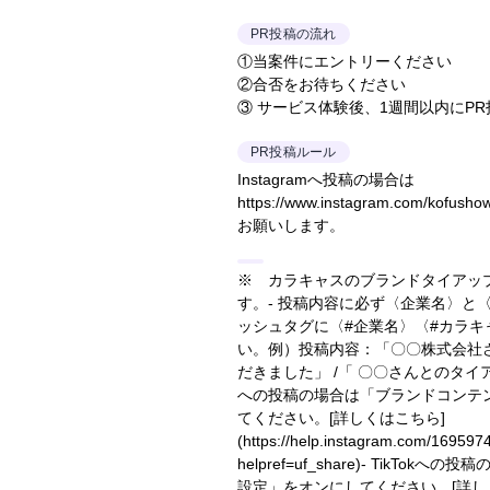
PR投稿の流れ
①当案件にエントリーください
②合否をお待ちください
③ サービス体験後、1週間以内にP
PR投稿ルール
Instagramへ投稿の場合は
https://www.instagram.com/ko
お願いします。
※ カラキャスのブランドタイアッ
す。- 投稿内容に必ず〈企業名〉と
ッシュタグに〈#企業名〉〈#カラ
い。
例）投稿内容：「〇〇株式会社
だきました」 /「 〇〇さんとのタ
への投稿の場合は「ブランドコンテ
てください。
[詳しくはこちら]
(https://help.instagram.com/16959
helpref=uf_share)
- TikTokへの
設定」をオンにしてください。
[詳