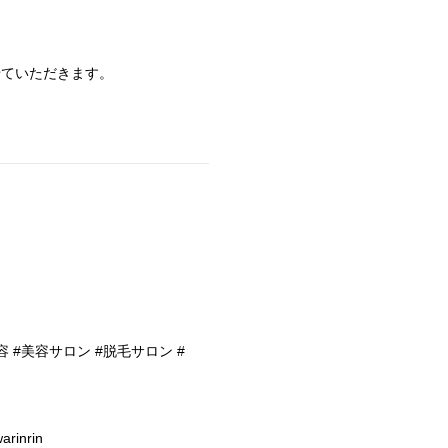
せていただきます。
容 #美容サロン #脱毛サロン #
arinrin