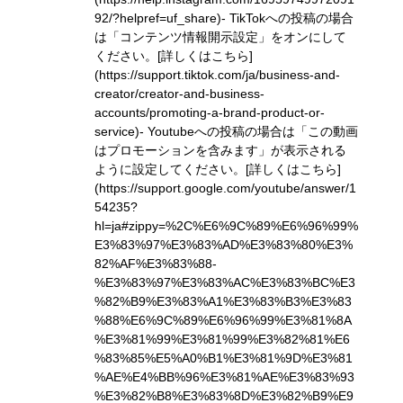
92/?helpref=uf_share)
- TikTokへの投稿の場合
は「コンテンツ情報開示設定」をオンにして
ください。
[詳しくはこちら]
(https://support.tiktok.com/ja/business-and-
creator/creator-and-business-
accounts/promoting-a-brand-product-or-
service)
- Youtubeへの投稿の場合は「この動画
はプロモーションを含みます」が表示される
ように設定してください。
[詳しくはこちら]
(https://support.google.com/youtube/answer/1
54235?
hl=ja#zippy=%2C%E6%9C%89%E6%96%99%
E3%83%97%E3%83%AD%E3%83%80%E3%
82%AF%E3%83%88-
%E3%83%97%E3%83%AC%E3%83%BC%E3
%82%B9%E3%83%A1%E3%83%B3%E3%83
%88%E6%9C%89%E6%96%99%E3%81%8A
%E3%81%99%E3%81%99%E3%82%81%E6
%83%85%E5%A0%B1%E3%81%9D%E3%81
%AE%E4%BB%96%E3%81%AE%E3%83%93
%E3%82%B8%E3%83%8D%E3%82%B9%E9