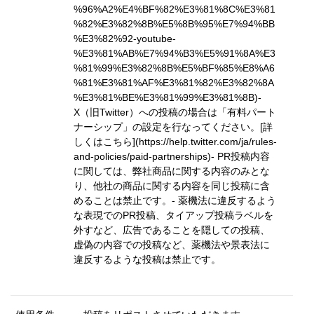
%96%A2%E4%BF%82%E3%81%8C%E3%81
%82%E3%82%8B%E5%8B%95%E7%94%BB
%E3%82%92-youtube-
%E3%81%AB%E7%94%B3%E5%91%8A%E3
%81%99%E3%82%8B%E5%BF%85%E8%A6
%81%E3%81%AF%E3%81%82%E3%82%8A
%E3%81%BE%E3%81%99%E3%81%8B)
-
X（旧Twitter）への投稿の場合は「有料パート
ナーシップ」の設定を行なってください。
[詳
しくはこちら](https://help.twitter.com/ja/rules-
and-policies/paid-partnerships)
- PR投稿内容
に関しては、弊社商品に関する内容のみとな
り、他社の商品に関する内容を同じ投稿に含
めることは禁止です。- 薬機法に違反するよう
な表現でのPR投稿、タイアップ投稿ラベルを
外すなど、広告であることを隠しての投稿、
虚偽の内容での投稿など、薬機法や景表法に
違反するような投稿は禁止です。