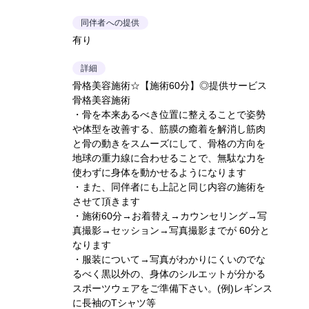
同伴者への提供
有り
詳細
骨格美容施術☆【施術60分】◎提供サービス
骨格美容施術
・骨を本来あるべき位置に整えることで姿勢
や体型を改善する、筋膜の癒着を解消し筋肉
と骨の動きをスムーズにして、骨格の方向を
地球の重力線に合わせることで、無駄な力を
使わずに身体を動かせるようになります
・また、同伴者にも上記と同じ内容の施術を
させて頂きます
・施術60分→お着替え→カウンセリング→写
真撮影→セッション→写真撮影までが 60分と
なります
・服装について→写真がわかりにくいのでな
るべく黒以外の、身体のシルエットが分かる
スポーツウェアをご準備下さい。(例)レギンス
に長袖のTシャツ等