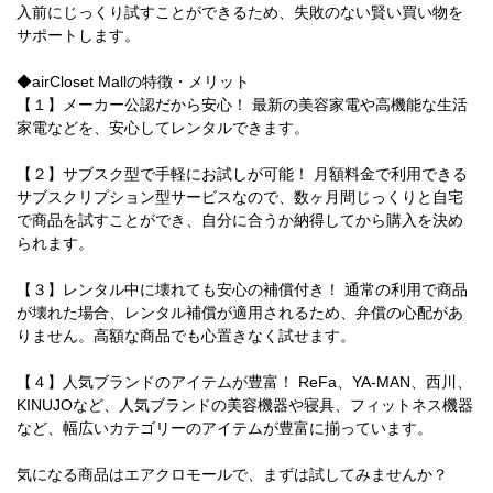
入前にじっくり試すことができるため、失敗のない賢い買い物を
サポートします。
◆airCloset Mallの特徴・メリット
【１】メーカー公認だから安心！ 最新の美容家電や高機能な生活
家電などを、安心してレンタルできます。
【２】サブスク型で手軽にお試しが可能！ 月額料金で利用できる
サブスクリプション型サービスなので、数ヶ月間じっくりと自宅
で商品を試すことができ、自分に合うか納得してから購入を決め
られます。
【３】レンタル中に壊れても安心の補償付き！ 通常の利用で商品
が壊れた場合、レンタル補償が適用されるため、弁償の心配があ
りません。高額な商品でも心置きなく試せます。
【４】人気ブランドのアイテムが豊富！ ReFa、YA-MAN、西川、
KINUJOなど、人気ブランドの美容機器や寝具、フィットネス機器
など、幅広いカテゴリーのアイテムが豊富に揃っています。
気になる商品はエアクロモールで、まずは試してみませんか？