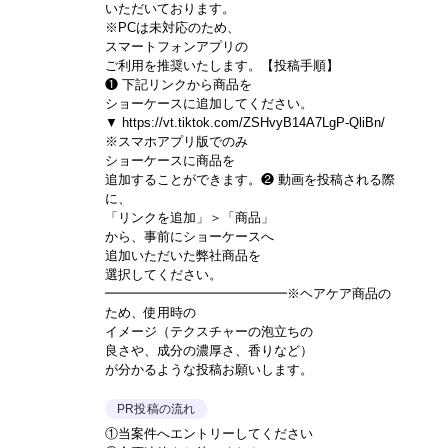
いただいております。
※PCは未対応のため、
スマートフォンアプリの
ご利用を推奨いたします。【投稿手順】
❶ 下記リンクから商品を
ショーケースに追加してください。
▼ https://vt.tiktok.com/ZSHvyB14A7LgP-QliBn/
※スマホアプリ版でのみ
ショーケースに商品を
追加することができます。❷ 動画を投稿される際
に、
「リンクを追加」＞「商品」
から、事前にショーケースへ
追加いただいた弊社商品を
選択してください。
━━━━━━━━━━━━━━※ヘアケア商品の
ため、使用時の
イメージ（テクスチャーの泡立ちの
良さや、成分の濃厚さ、香りなど）
が分かるような投稿お願いします。
PR投稿の流れ
①当案件へエントリーしてください