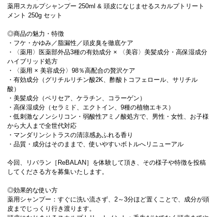
薬用スカルプシャンプー ‎250ml & 頭皮になじませるスカルプトリート
メント ‎250g セット
◎商品の魅力・特徴
・フケ・かゆみ／脂漏性／頭皮臭を徹底ケア
・〈薬用〉医薬部外品3種の有効成分 × 〈美容〉美髪成分・高保湿成分
ハイブリッド処方
・〈薬用 × 美容成分〉98％高配合の贅沢ケア
・有効成分（グリチルリチン酸2K、酢酸トコフェロール、サリチル
酸）
・美髪成分（ペリセア、ケラチン、コラーゲン）
・高保湿成分（セラミド、エクトイン、9種の植物エキス）
・低刺激なノンシリコン・弱酸性アミノ酸処方で、男性・女性、お子様
から大人まで全世代対応
・マンダリンシトラスの清涼感あふれる香り
・品質・成分はそのままで、使いやすいボトルへリニューアル
今回、リバラン［ReBALAN］を体験して頂き、その様子や特徴を投稿
してくださる方を募集いたします。
◎効果的な使い方
薬用シャンプー：すぐに洗い流さず、2～3分ほど置くことで、成分が頭
皮までじっくり行き渡ります。