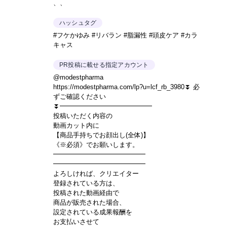
、、
ハッシュタグ
#フケかゆみ #リバラン #脂漏性 #頭皮ケア #カラ
キャス
PR投稿に載せる指定アカウント
@modestpharma
https://modestpharma.com/lp?u=lcf_rb_3980⏬️ 必
ずご確認ください
⏬️━━━━━━━━━━━━━━
投稿いただく内容の
動画カット内に
【商品手持ちでお顔出し(全体)】
《※必須》でお願いします。
━━━━━━━━━━━━━━
━━━━━━━━━━━━━━
よろしければ、クリエイター
登録されている方は、
投稿された動画経由で
商品が販売された場合、
設定されている成果報酬を
お支払いさせて