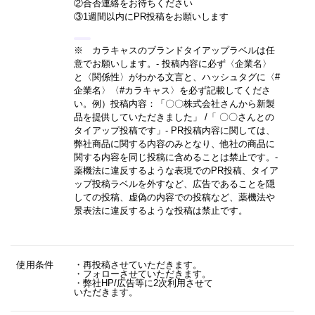
②合否連絡をお待ちください
③1週間以内にPR投稿をお願いします
※ カラキャスのブランドタイアップラベルは任
意でお願いします。- 投稿内容に必ず〈企業名〉
と〈関係性〉がわかる文言と、ハッシュタグに〈#
企業名〉〈#カラキャス〉を必ず記載してくださ
い。
例）投稿内容：「〇〇株式会社さんから新製
品を提供していただきました」 /「 〇〇さんとの
タイアップ投稿です」
- PR投稿内容に関しては、
弊社商品に関する内容のみとなり、他社の商品に
関する内容を同じ投稿に含めることは禁止です。-
薬機法に違反するような表現でのPR投稿、タイア
ップ投稿ラベルを外すなど、広告であることを隠
しての投稿、虚偽の内容での投稿など、薬機法や
景表法に違反するような投稿は禁止です。
使用条件
・再投稿させていただきます。
・フォローさせていただきます。
・弊社HP/広告等に2次利用させて
いただきます。