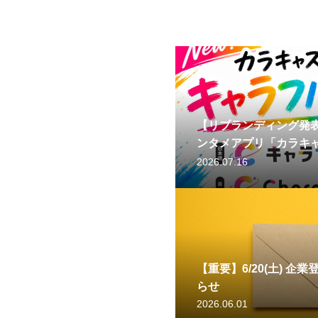
【リブランディング発表
ンタメアプリ「カラキ
へ。
2026.07.16
【重要】6/20(土) 
らせ
2026.06.01