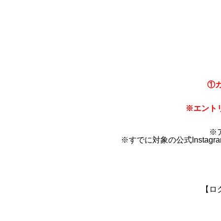
①カ
※エント
※
※すでに対象の公式Inst
【ロ