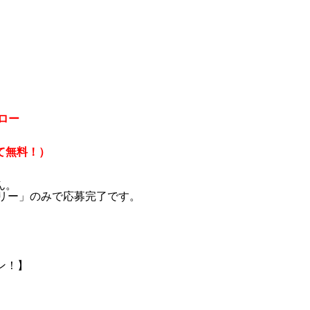
ォロー
て無料！）
ん。
トリー」のみで応募完了です。
ン！】