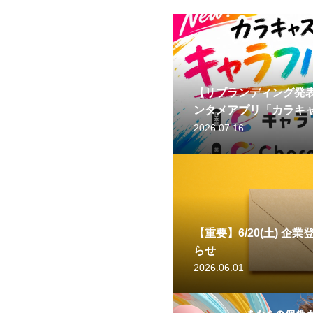
【リブランディング発表
ンタメアプリ「カラキ
へ。
2026.07.16
【重要】6/20(土) 
らせ
2026.06.01