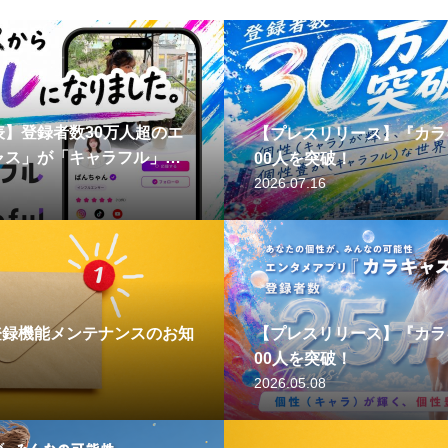
】登録者数30万人超のエ
【プレスリリース】『カラキ
ャス」が「キャラフル」
00人を突破！
2026.07.16
企業登録機能メンテナンスのお知
【プレスリリース】『カラキ
00人を突破！
2026.05.08