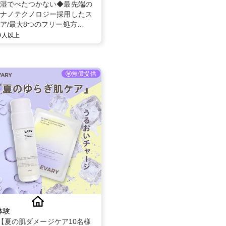
湿でべたつかない◆最先端の
ナノテクノロジー採用したス
ア/最大8つのフリー処方
oSOL(ビノソル) トライアルセ
00人以上
日分】
無償提供
体験
tok【夏の肌ダメージケア10名様