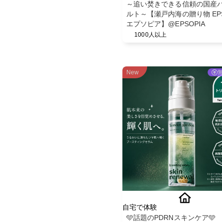
～追い焚きできる信頼の国産
ルト～【瀬戸内海の贈り物 EPS
エプソピア】@EPSOPIA
1000人以上
New
自宅で体験
🩵話題のPDRNスキンケア🩵