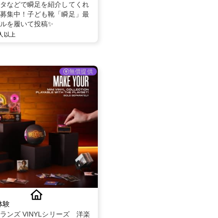
タなどで瞬足を紹介してくれ
募集中！子ども靴「瞬足」最
ルを履いて投稿✨
0人以上
無償提供
体験
ランズ VINYLシリーズ 洋楽