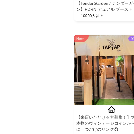
【TenderGarden / テンダー
ン】PDRN デュアル ブースト
ミスト モニター募集✨
10000人以上
New
【来店いただける方募集！】
本物のヴィンテージコインか
に一つだけのリング💍