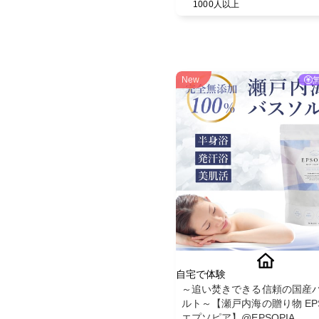
1000人以上
New
自宅で体験
～追い焚きできる信頼の国産
ルト～【瀬戸内海の贈り物 EPS
エプソピア】@EPSOPIA