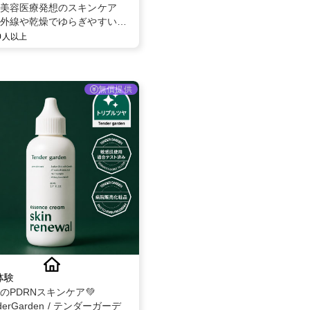
美容医療発想のスキンケア
外線や乾燥でゆらぎやすい肌
るBELLEVARY集中ケアセット
00人以上
無償提供
体験
題のPDRNスキンケア💚
derGarden / テンダーガーデ