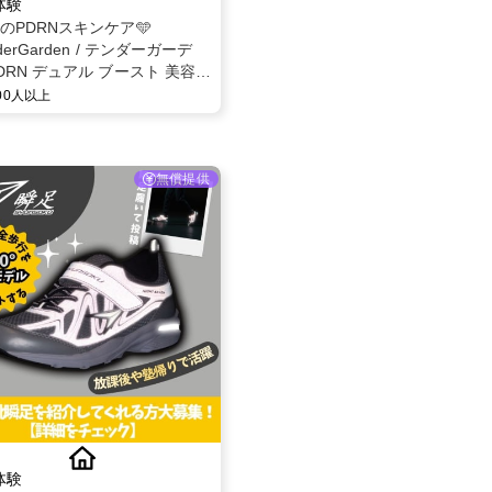
体験
題のPDRNスキンケア🩵
derGarden / テンダーガーデ
DRN デュアル ブースト 美容液
 モニター募集✨
000人以上
無償提供
体験