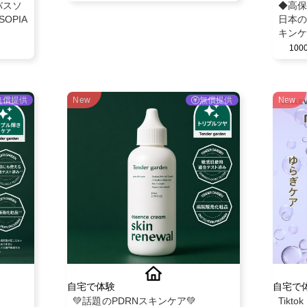
バスソ
◆高保
OPIA
日本の
キンケ
【Bn
10
ット5
無償提供
New
無償提供
New
自宅で体験
自宅で
💚話題のPDRNスキンケア💚
Tik