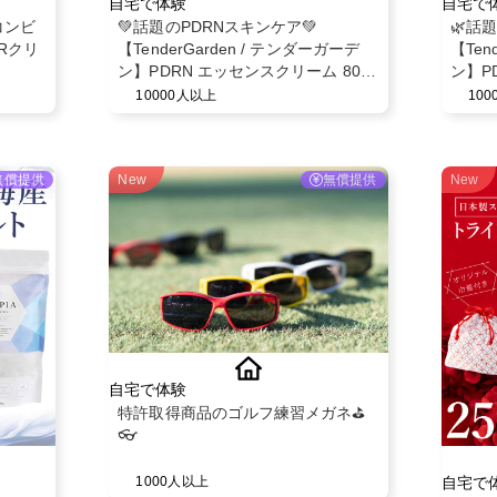
自宅で体験
自宅で
コンビ
💚話題のPDRNスキンケア💚
🌿話
Rクリ
【TenderGarden / テンダーガーデ
【Ten
ン】PDRN エッセンスクリーム 80ml
ン】P
モニター募集✨
10000人以上
10
無償提供
New
無償提供
New
自宅で体験
特許取得商品のゴルフ練習メガネ⛳️
👓
自宅で
1000人以上