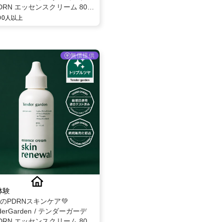
DRN エッセンスクリーム 80ml
ー募集✨
000人以上
無償提供
体験
題のPDRNスキンケア💚
derGarden / テンダーガーデ
DRN エッセンスクリーム 80ml