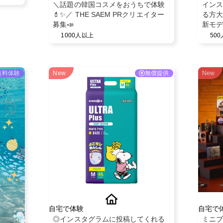
＼話題の韓国コスメをおうちで体験
インス
💄✨／ THE SAEM PRクリエイター
る方大
募集📣
新モデ
1000人以上
50
無料体験
New
無償提供
New
自宅で体験
自宅で
◎インスタグラムに投稿してくれる
ミニブ