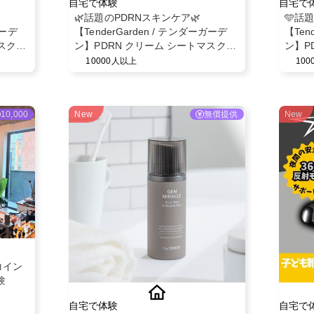
自宅で体験
自宅で
🌿話題のPDRNスキンケア🌿
🩵話
ガーデ
【TenderGarden / テンダーガーデ
【Ten
スク
ン】PDRN クリーム シートマスク
ン】P
30g × 5枚 モニター募集✨
ミスト
10000人以上
10
10,000
New
無償提供
New
コイン
験
自宅で体験
自宅で