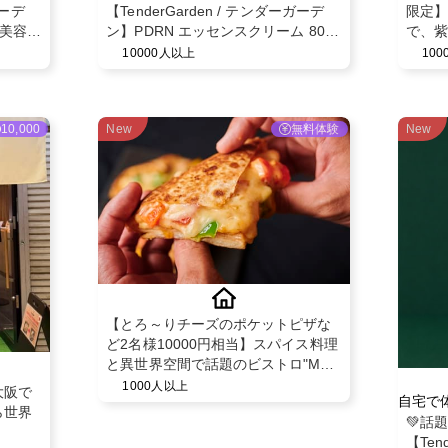
ガーデ
【TenderGarden / テンダーガーデ
限定】
 美容液
ン】PDRN エッセンスクリーム 80ml
で、紫
モニター募集✨
を整え
10000人以上
10
10,000
New
無料体験
New
【とろ～りチーズのポケットピザな
ど2名様10000円相当】スパイス料理
と異世界空間で話題のビストロ"MAD
CHEFs 池袋西口店"のディナー利用
1000人以上
大阪で
自宅で
PR
ら世界
💚話
【Ten