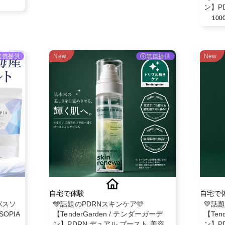
ン】P
モニタ
10
無償提供
New
無償提供
New
自宅で体験
自宅で
バスソ
🩵話題のPDRNスキンケア🩵
💚話
OPIA
【TenderGarden / テンダーガーデ
【Ten
ン】PDRN デュアル ブースト 美容液
ン】P