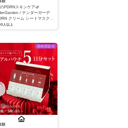
体験
題のPDRNスキンケア🌿
derGarden / テンダーガーデ
DRN クリーム シートマスク
30g × 5枚 モニター募集✨
000人以上
無償提供
体験