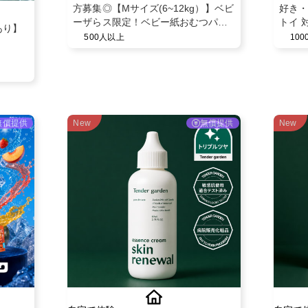
方募集◎【Mサイズ(6~12kg）】ベビ
好き・
ーザらス限定！ベビー紙おむつパン
トイ 
あり】
ツ◎スヌーピーデザイン◎ベビー育
500人以上
10
児用品◎
無償提供
New
無償提供
New